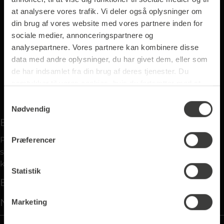
at analysere vores trafik. Vi deler også oplysninger om
din brug af vores website med vores partnere inden for
Tilføj til indkøbskurven
sociale medier, annonceringspartnere og
analysepartnere. Vores partnere kan kombinere disse
data med andre oplysninger, du har givet dem, eller som
Produktnummer
4990
de har indsamlet fra din brug af deres tjenester. Du
Vægt:
1 kg
samtykker til vores cookies, hvis du fortsætter med at
anvende vores hjemmeside.
Samtykkevalg
Nødvendig
Beskrivelse
På grund af den store andel af Robusta-bønner
Præferencer
smager denne espresso særligt intenst med en syrlig
karakter. Den smager godt…
More
Statistik
Egenskaber
Næringsværdier
Marketing