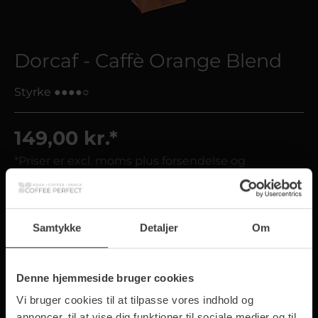
Dorcaf - Caffè Orange Blend
Styrke ●●●●○
149,00 kr.*
*Priser er excl. moms plus forsendelse og
ekspedition
Estimeret leveringstid i arbejdsdage: 1-3 dage
Samtykke
Detaljer
Om
1 kg
Denne hjemmeside bruger cookies
Vi bruger cookies til at tilpasse vores indhold og
Pose (r)
annoncer, til at vise dig funktioner til sociale medier og til