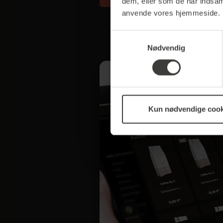
dem, eller som de har indsaml
anvende vores hjemmeside.
Samtykkevalg
Nødvendig
Kun nødvendige cook