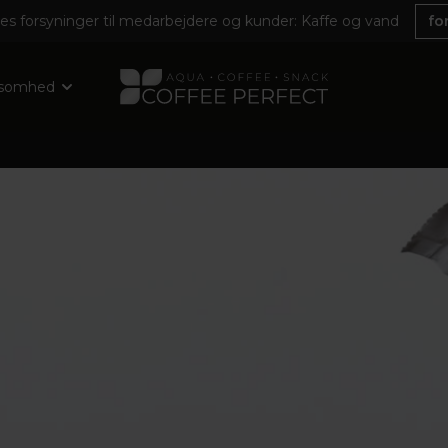
es forsyninger til medarbejdere og kunder: Kaffe og vand
fo
ksomhed