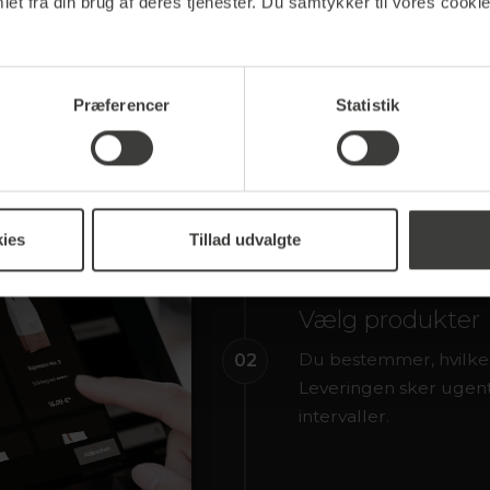
et fra din brug af deres tjenester. Du samtykker til vores cookie
Præferencer
Statistik
ies
Tillad udvalgte
STEP 2
Vælg produkter
Du bestemmer, hvilke 
02
Leveringen sker ugentli
intervaller.