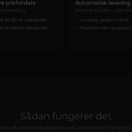
ve prisfordele
Automatisk levering
er bestilling
Kommer til tiden – uden b
bat fra 550 kr. købsbeløb
Levering i ønsket rytme
at fra 880 kr. købsbeløb
Produkter kan tilpasses fl
Sådan fungerer det
streres af vores medarbejdere ved oprettelse af Perfect D