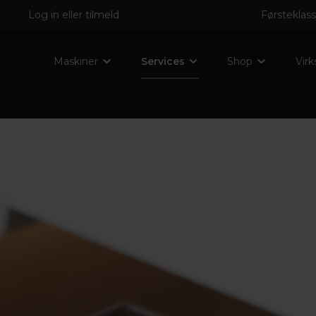
Log in
eller
tilmeld
Førsteklass
Maskiner
Services
Shop
Vir