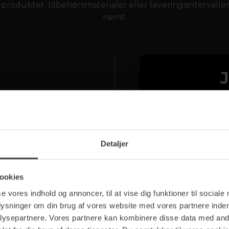
odukter, tilbehørsmaterialer eller leveringsintervaller 
nemt.
 registreringslink, som
tastning af dit
Detaljer
dgangskode,
01
estemmelserne og
ookies
lik.
se vores indhold og annoncer, til at vise dig funktioner til sociale
ngslink?
plysninger om din brug af vores website med vores partnere inden
ysepartnere. Vores partnere kan kombinere disse data med andr