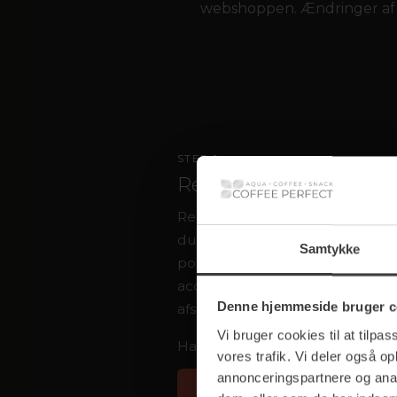
webshoppen. Ændringer af pr
STEP 1
Registrer
Registrer dig via det personlige
du modtager via e-mail. Efter ind
Samtykke
postnummer opretter du en a
accepterer databeskyttelsesb
Denne hjemmeside bruger c
afslutter registreringen med få k
Vi bruger cookies til at tilpas
Har du endnu ikke et registreri
vores trafik. Vi deler også o
annonceringspartnere og anal
Anmod om registreringslink