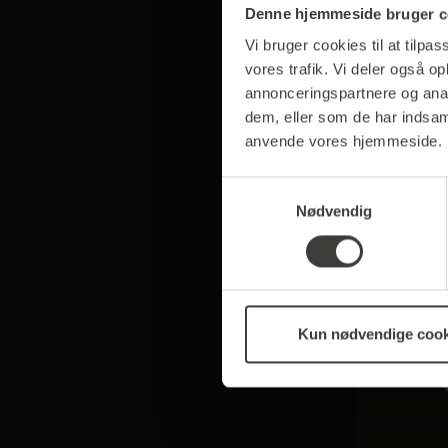
Denne hjemmeside bruger c
Vi bruger cookies til at tilpas
Brodies 
vores trafik. Vi deler også o
annonceringspartnere og anal
2
dem, eller som de har indsaml
anvende vores hjemmeside.
30
Samtykkevalg
Nødvendig
Tip
Kun nødvendige cook