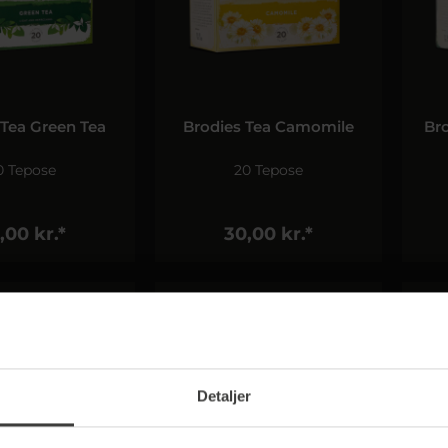
 Tea Green Tea
Brodies Tea Camomile
Br
0 Tepose
20 Tepose
,00 kr.*
30,00 kr.*
Detaljer