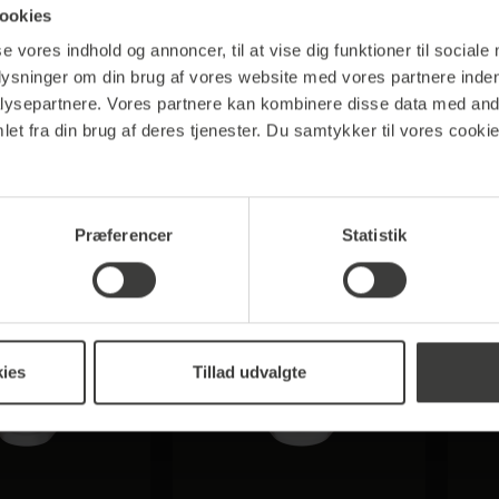
ookies
se vores indhold og annoncer, til at vise dig funktioner til sociale
Tea Darjeeling
Brodies Tea Earl Grey
B
plysninger om din brug af vores website med vores partnere inden
ysepartnere. Vores partnere kan kombinere disse data med andr
0 Tepose
20 Tepose
et fra din brug af deres tjenester. Du samtykker til vores cookie
,00 kr.*
30,00 kr.*
Præferencer
Statistik
Tip
ies
Tillad udvalgte