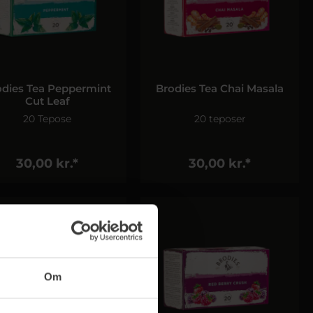
odies Tea Peppermint
Brodies Tea Chai Masala
Cut Leaf
20 Tepose
20 teposer
30,00 kr.*
30,00 kr.*
Om