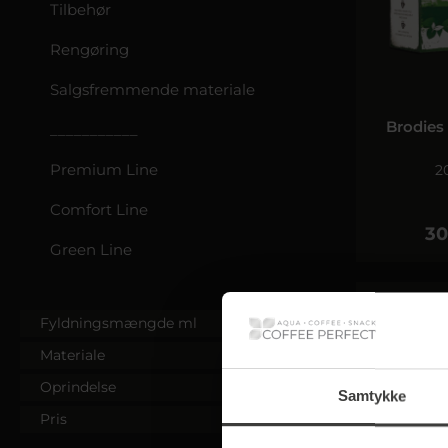
Tilbehør
Rengøring
Salgsfremmende materiale
Brodies
___________
Premium Line
2
Comfort Line
30
Green Line
Fyldningsmængde ml
Materiale
Oprindelse
Samtykke
Pris