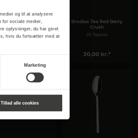
 medier og til at analysere
rodies Tea Lemon &
Brodies Tea Red Berry
 for sociale medier,
Ginger
Crush
e oplysninger, du har givet
20 Tepose
20 Tepose
s, hvis du fortsætter med at
30,00 kr.*
30,00 kr.*
Marketing
Tillad alle cookies