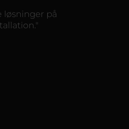
e løsninger på
allation."