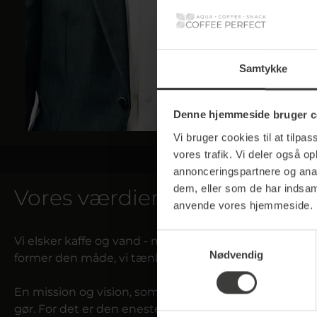
Samtykke
Administrerend
Dr.
Denne hjemmeside bruger c
Vi bruger cookies til at tilpas
vores trafik. Vi deler også o
annonceringspartnere og anal
dem, eller som de har indsaml
Vores værdier
anvende vores hjemmeside.
Samtykkevalg
Vi elsker kaffe og vand - men det er ikke grunden til
Nødvendig
former den måde, vi tænker og handler på, og som h
En mission og vision, som vi alle deler, og som vi nyde
gør. For det er den eneste måde, vi kan blive bedre hve