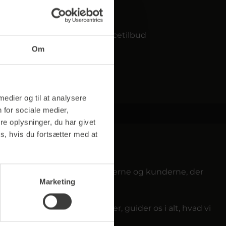
iner og friskvandsdispensere
m kaffe, toppings og kakao
e vedligeholdelses- og servicetilbud
Om
 medier og til at analysere
 for sociale medier,
e oplysninger, du har givet
s, hvis du fortsætter med at
ffee perfect. Det er medarbejderne og kunderne, der
Marketing
ing, såvel som vores værdier, guider os i alt, hvad vi