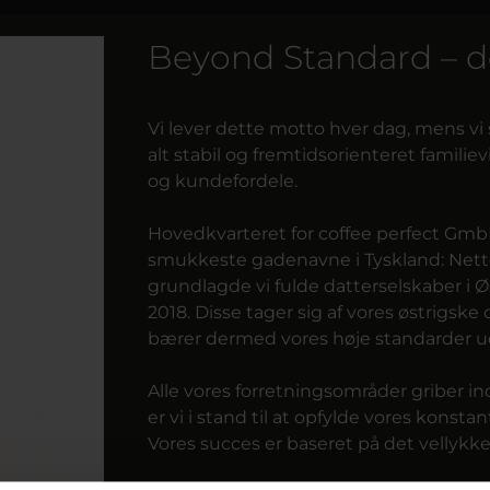
Beyond Standard – de
Vi lever dette motto hver dag, mens vi
alt stabil og fremtidsorienteret famil
og kundefordele.
Hovedkvarteret for coffee perfect Gmb
smukkeste gadenavne i Tyskland: Nette
grundlagde vi fulde datterselskaber i Ø
2018. Disse tager sig af vores østrigs
bærer dermed vores høje standarder u
Alle vores forretningsområder griber 
er vi i stand til at opfylde vores konst
Vores succes er baseret på det vellykke