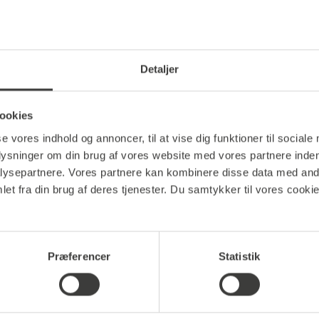
Salg af fuldautomatiske kaffemask
Salg af påfyldningsprodukter, såso
Det omfattende og interne teknisk
Detaljer
e direktør
 Heiko Kroll
ookies
se vores indhold og annoncer, til at vise dig funktioner til sociale
plysninger om din brug af vores website med vores partnere inden
ysepartnere. Vores partnere kan kombinere disse data med andr
et fra din brug af deres tjenester. Du samtykker til vores cookie
, at coffee perfect findes. Der ligger meget mere bag co
Præferencer
Statistik
ar skabt virksomhedens mission og brandets DNA.
r at komme på arbejde for hver dag. Vores passion og erfar
r dag - for os selv og for vores kunder.