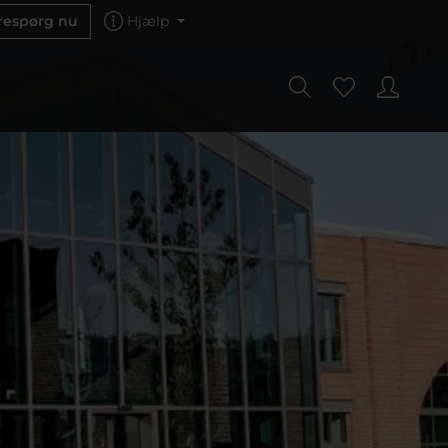
respørg nu
Hjælp