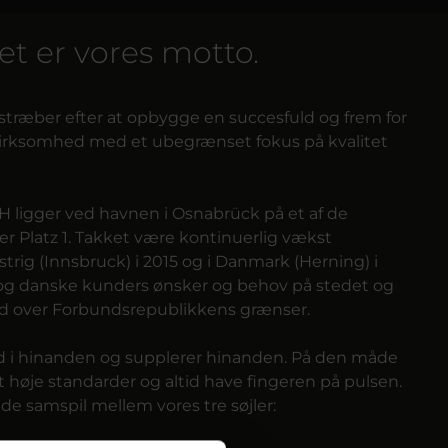
t er vores motto.
 stræber efter at opbygge en succesfuld og frem for
ievirksomhed med et ubegrænset fokus på kvalitet
H ligger ved havnen i Osnabrück på et af de
r Platz 1. Takket være kontinuerlig vækst
strig (Innsbruck) i 2015 og i Danmark (Herning) i
ke og danske kunders ønsker og behov på stedet og
d over Forbundsrepublikkens grænser.
ind i hinanden og supplerer hinanden. På den måde
ant høje standarder og altid have fingeren på pulsen.
de samspil mellem vores tre søjler: