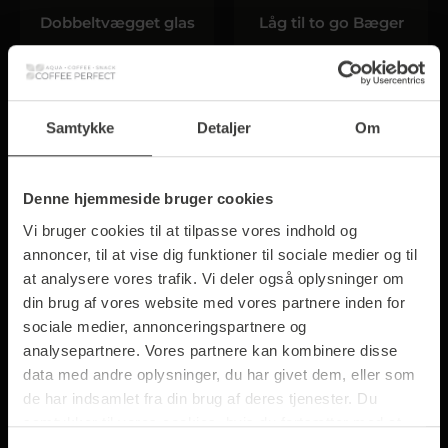
Dobbeltvægget glas
Låg til to go Bæger
350 ml - 6 glas
200 ml & 250 ml
269,00 kr.*
30,00 kr.*
Samtykke
Detaljer
Om
Denne hjemmeside bruger cookies
Vi bruger cookies til at tilpasse vores indhold og
annoncer, til at vise dig funktioner til sociale medier og til
at analysere vores trafik. Vi deler også oplysninger om
din brug af vores website med vores partnere inden for
sociale medier, annonceringspartnere og
analysepartnere. Vores partnere kan kombinere disse
data med andre oplysninger, du har givet dem, eller som
Vandflaske
Vandflaske
de har indsamlet fra din brug af deres tjenester. Du
samtykker til vores cookies, hvis du fortsætter med at
500 ml
750 ml
anvende vores hjemmeside.