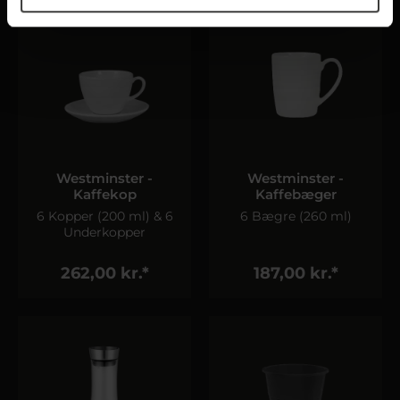
Westminster -
Westminster -
Kaffekop
Kaffebæger
6 Kopper (200 ml) & 6
6 Bægre (260 ml)
Underkopper
262,00 kr.*
187,00 kr.*