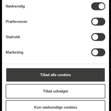
Samtykkevalg
Nødvendig
16,00 kr.*
20,00 kr.*
Præferencer
Statistik
Marketing
Termokande
Westminster -
Tillad alle cookies
Espressokop
1000 ml
6 Kopper (90 ml) & 6
Underkopper
Tillad udvalgte
373,00 kr.*
262,00 kr.*
Kun nødvendige cookies