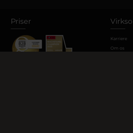
Priser
Virks
Karriere
Om os
Team
Shop