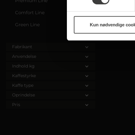
Premium Line
Comfort Line
Green Line
Kun nødvendige cook
Fabrikant
Anvendelse
Indhold kg
Kaffestyrke
Kaffe type
Oprindelse
Pris