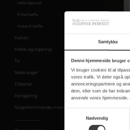
Hele bønner
Filterkaffe
Instant kaffe
Coffee
Kakao
Un
Samtykke
Mælk og topping
Sty
Te
Denne hjemmeside bruger c
12
Vi bruger cookies til at tilpas
Søde sager
vores trafik. Vi deler også o
Tilbehør
annonceringspartnere og anal
dem, eller som de har indsaml
Rengøring
anvende vores hjemmeside.
Salgsfremmende materiale
Samtykkevalg
Nødvendig
___________