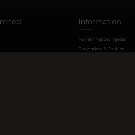
omhed
Information
Forretningsbetingelser
Persondata & Cookies
Finansielt
Se kontrol rapport
CVR: 39001659