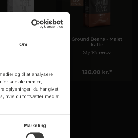
Coffee Mild
Ground Beans - Malet
kaffe
Om
Styrke ●●○○○
Styrke ●●●○○
127,00 kr.*
120,00 kr.*
 medier og til at analysere
 for sociale medier,
e oplysninger, du har givet
s, hvis du fortsætter med at
Marketing