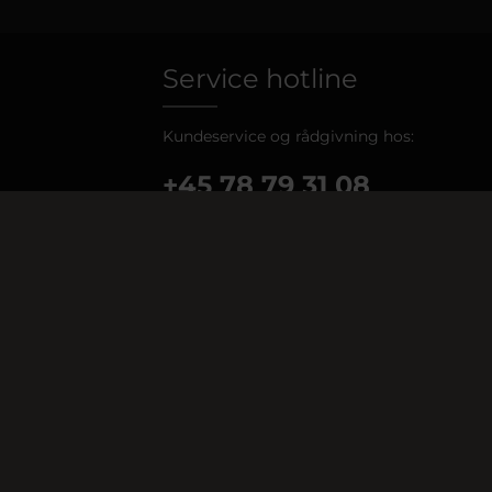
Service hotline
Kundeservice og rådgivning hos:
+45 78 79 31 08
Man-Tor: 08.00 - 16.30
Fre: 08:00 - 16:00
Or via our
contact form
.