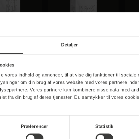
 Crema (Grano
Espresso
iversale)
Detaljer
rke ●●●○○
Styrke ●●●●○
ookies
7,00 kr.*
135,00 kr.*
se vores indhold og annoncer, til at vise dig funktioner til sociale
plysninger om din brug af vores website med vores partnere inden
ysepartnere. Vores partnere kan kombinere disse data med andr
et fra din brug af deres tjenester. Du samtykker til vores cookie
Præferencer
Statistik