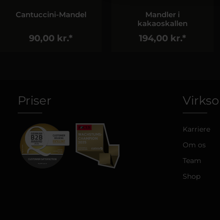
Mandler i
Dobbeltvægget glas
kakaoskallen
194,00 kr.*
269,00 kr.*
Priser
Virks
Karriere
Om os
Team
Shop