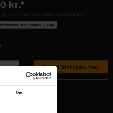
0 kr.*
excl. moms plus forsendelse og ekspedition
everingstid i arbejdsdage: 1-3 dage
e
Tilføj til indkøbskurven
Pose (r)
ummer
5050/604
Om