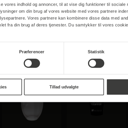
Comfort Line
se vores indhold og annoncer, til at vise dig funktioner til sociale
plysninger om din brug af vores website med vores partnere inden
 - Malet kaffe"
ysepartnere. Vores partnere kan kombinere disse data med andr
et fra din brug af deres tjenester. Du samtykker til vores cookie
f 30% ædel Coffea Arabica og 70% Coffea Robusta med e
tatet er en kaffe, der vækker dine sanser og giver dig e
Præferencer
Statistik
ies
Tillad udvalgte