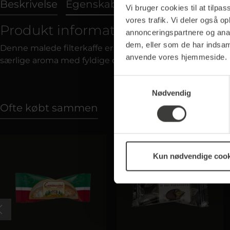
Beskrivelse
Egenskaber
Næringsværdier
Vi bruger cookies til at tilpas
vores trafik. Vi deler også o
Produkt information "Ground Beans
annonceringspartnere og anal
dem, eller som de har indsaml
Denne malede filterkaffe er en højkvalitetsblanding a
anvende vores hjemmeside.
særlige aroma med fyldige og nøddeagtige nuancer. Resul
Samtykkevalg
Nødvendig
Ofte købt sammen
Tip
Kun nødvendige cook