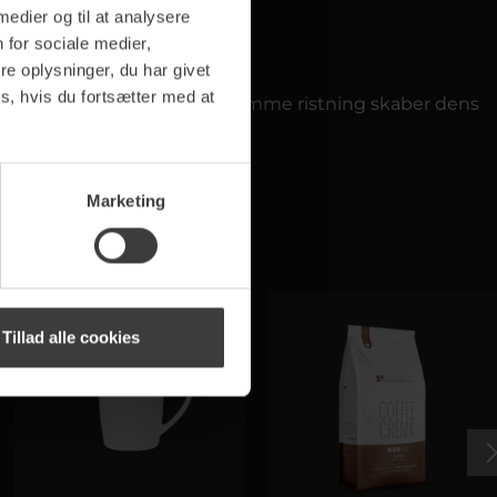
 medier og til at analysere
 for sociale medier,
e oplysninger, du har givet
s, hvis du fortsætter med at
n mild kaffesmag. Den skånsomme ristning skaber dens
t sandt øjeblik af nydelse.
Marketing
Tillad alle cookies