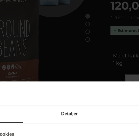
120,0
*Priser er 
Estimeret l
Malet kaff
1 kg
Produktn
Detaljer
Vægt:
1 kg
ookies