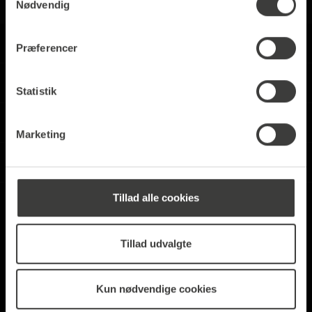
Nødvendig
Priser
Præferencer
Virksomhed
Statistik
Information
Marketing
Service hotline
Tillad alle cookies
Tillad udvalgte
Kun nødvendige cookies
* All prices excl. VAT plus
shipping costs
and possible
delivery charges, if not stated otherwise.