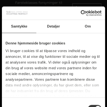
Førsteklasses forsyninger til
medarbejdere og kunder: Kaffe og
forespørg nu
vand
Samtykke
Detaljer
Om
Denne hjemmeside bruger cookies
Password recovery
Vi bruger cookies til at tilpasse vores indhold og
annoncer, til at vise dig funktioner til sociale medier og til
We will send you a confirmation email. Click the
at analysere vores trafik. Vi deler også oplysninger om
link in that email in order to change your
din brug af vores website med vores partnere inden for
password.
sociale medier, annonceringspartnere og
analysepartnere. Vores partnere kan kombinere disse
Email adresse:
data med andre oplysninger, du har givet dem, eller som
de har indsamlet fra din brug af deres tjenester. Du
samtykker til vores cookies, hvis du fortsætter med at
anvende vores hjemmeside.
Samtykkevalg
Back
Request email