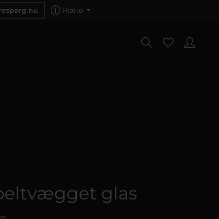
respørg nu
Hjælp
eltvægget glas
as