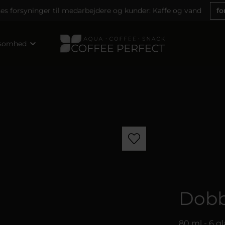
ses forsyninger til medarbejdere og kunder: Kaffe og vand
fo
ksomhed
Dobb
80 ml - 6 gl