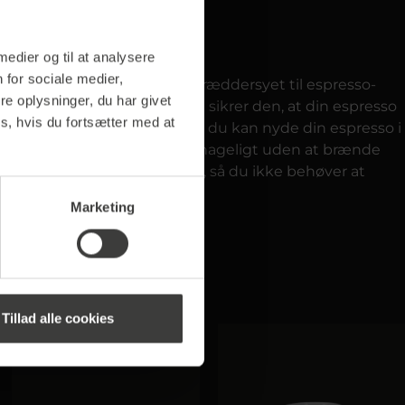
 medier og til at analysere
 for sociale medier,
tionelle glas er perfekt skræddersyet til espresso-
e oplysninger, du har givet
flere fordele. For det første sikrer den, at din espresso
s, hvis du fortsætter med at
er, at det hurtigt afkøles. Så du kan nyde din espresso i
ed for at holde glasset behageligt uden at brænde
ert og tåler opvaskemaskine, så du ikke behøver at
Marketing
Tillad alle cookies