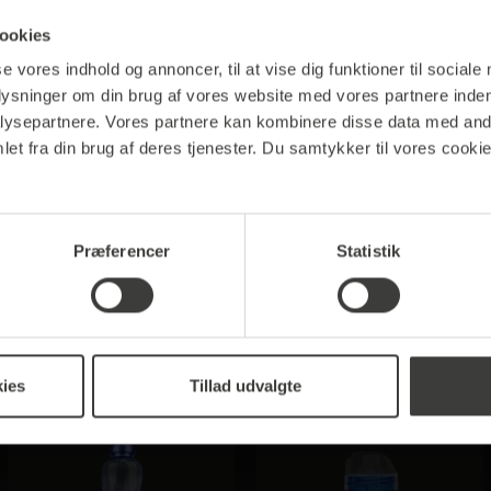
ookies
et glas"
se vores indhold og annoncer, til at vise dig funktioner til sociale
plysninger om din brug af vores website med vores partnere inden
ede espressoglas Coffee Perfect. Disse elegante og funk
ysepartnere. Vores partnere kan kombinere disse data med andr
kaffe. Den dobbeltvæggede konstruktion af disse glas har 
et fra din brug af deres tjenester. Du samtykker til vores cookie
t mellem væggene holder varmen inde i glasset og forhindr
den giver den dobbeltvæggede konstruktion dig muligh
 på varme overflader. Det robuste glas er også brudsikk
Præferencer
Statistik
ies
Tillad udvalgte