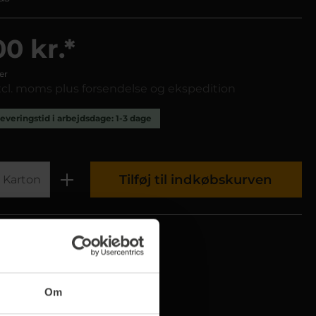
0 kr.*
er
excl. moms plus forsendelse og ekspedition
everingstid i arbejdsdage: 1-3 dage
Tilføj til indkøbskurven
Karton
ummer
5002/403
Om