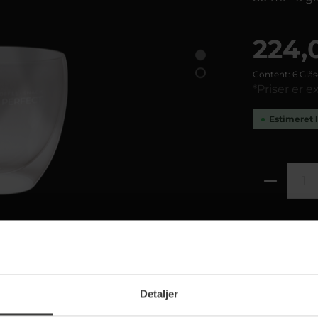
224,0
Content:
6 Gläs
*Priser er 
Estimeret l
Produktn
Detaljer