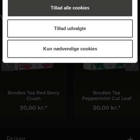
Tillad alle cookies
Wird oft zusammen gekauft
Tillad udvalgte
Kun nødvendige cookies
Brodies Tea Red Berry
Brodies Tea
Crush
Peppermint Cut Leaf
30,00 kr.*
30,00 kr.*
Priser