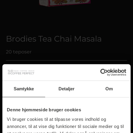
Brodies Tea Chai Masala
20 teposer
30,00 kr.*
*Priser er excl. moms plus forsendelse og
ekspedition
Samtykke
Detaljer
Om
Estimeret leveringstid i arbejdsdage: 1-3 dage
Denne hjemmeside bruger cookies
Vi bruger cookies til at tilpasse vores indhold og
Packung
annoncer, til at vise dig funktioner til sociale medier og til