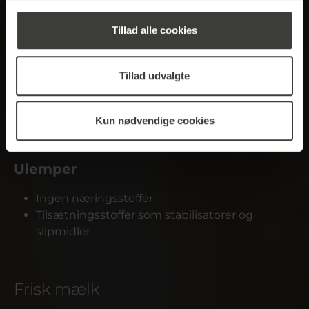
Topping
Tillad alle cookies
Fordele
Stabilt hoved af skum
Tillad udvalgte
Langtidsholdbar, selv ved stuetemperatur
Nem at rengøre i en fuldautomatisk
Kun nødvendige cookies
kaffemaskine
Pladsbesparende opbevaring
Ulemper
Ingen næringsstoffer
Tilsætningsstoffer som stabilisatorer og
slipmidler
Frisk mælk