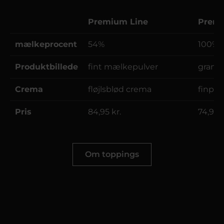
Premium Line
Prem
mælkeprocent
54%
100%
Produktbillede
fint mælkepulver
granul
Crema
fløjlsblød crema
finpor
Pris
84,95 kr.
74,95 k
Om toppings