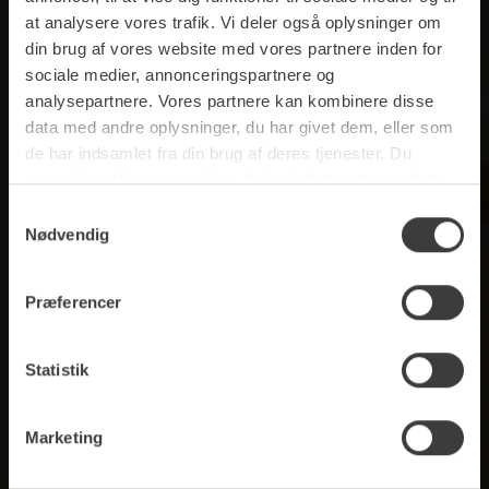
imponerer ikke kun visuelt, men også
at analysere vores trafik. Vi deler også oplysninger om
smagsmæssigt.
din brug af vores website med vores partnere inden for
sociale medier, annonceringspartnere og
Fordelene i et overblik:
analysepartnere. Vores partnere kan kombinere disse
data med andre oplysninger, du har givet dem, eller som
Mælkepulver toppings fås i en række variationer
de har indsamlet fra din brug af deres tjenester. Du
Fremstillet af sød- og skummetmælk Laktosefrie
samtykker til vores cookies, hvis du fortsætter med at
alternativer fås også
anvende vores hjemmeside.
Samtykkevalg
Nødvendig
Præferencer
Statistik
Marketing