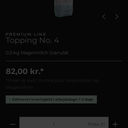
Topping No. 4
0,5 kg Magermilch Granulat
82,00 kr.*
*Priser er excl. moms plus forsendelse og
ekspedition
Estimeret leveringstid i arbejdsdage: 1-3 dage
Pose (r)